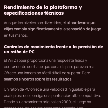
Rendimiento de la plataforma y
especificaciones técnicas
Aunque los niveles son divertidos, el
el hardware que
elijas cambia significativamente la sensación de juego
en tus manos.
Controles de movimiento frente a la precisión de
un ratón de PC
El Wii Zapper proporciona una respuesta física y
contundente que hace que cada disparo parezca real.
Ofrece una inmersión táctil difícil de superar. Pero
seamos sinceros sobre los resultados
.
Un ratón de PC ofrece una velocidad inigualable para
cualquiera que persiga una puntuación alta competitiva.
Desde su lanzamiento original en 2000, el juego ha