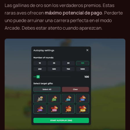
Las gallinas de oro son los verdaderos premios. Estas
raras aves ofrecen
máximo potencial de pago
. Perderte
uno puede arruinar una carrera perfecta en el modo
Arcade. Debes estar atento cuando aparezcan.