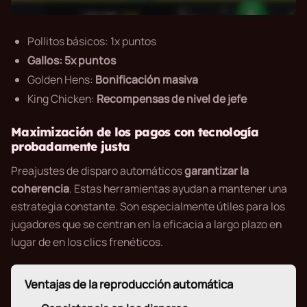
Pollitos básicos: 1x puntos
Gallos: 5x puntos
Golden Hens:
Bonificación masiva
King Chicken:
Recompensas de nivel de jefe
Maximización de los pagos con tecnología
probadamente justa
Preajustes de disparo automáticos
garantizar la
coherencia
. Estas herramientas ayudan a mantener una
estrategia constante. Son especialmente útiles para los
jugadores que se centran en la eficacia a largo plazo en
lugar de en los clics frenéticos.
Ventajas de la reproducción automática