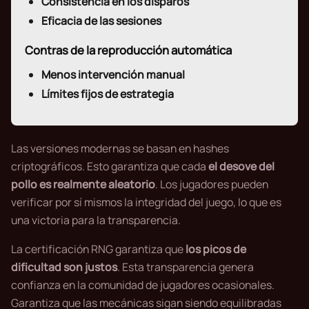
Consistencia en los disparos
Eficacia de las sesiones
Contras de la reproducción automática
Menos intervención manual
Límites fijos de estrategia
Las versiones modernas se basan en hashes
criptográficos. Esto garantiza que cada
el desove del
pollo es realmente aleatorio
. Los jugadores pueden
verificar por sí mismos la integridad del juego, lo que es
una victoria para la transparencia.
La certificación RNG garantiza que
los picos de
dificultad son justos
. Esta transparencia genera
confianza en la comunidad de jugadores ocasionales.
Garantiza que las mecánicas sigan siendo equilibradas