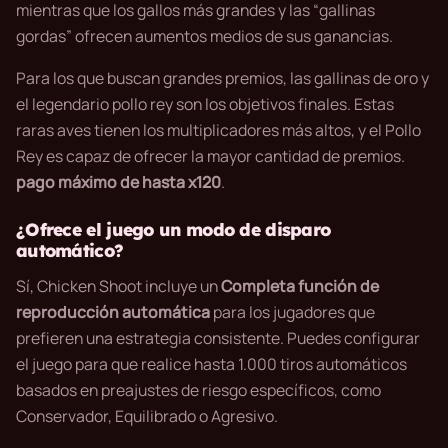
mientras que los gallos más grandes y las “gallinas
gordas” ofrecen aumentos medios de sus ganancias.
Para los que buscan grandes premios, las gallinas de oro y
el legendario pollo rey son los objetivos finales. Estas
raras aves tienen los multiplicadores más altos, y el Pollo
Rey es capaz de ofrecer la mayor cantidad de premios.
pago máximo de hasta x120
.
¿Ofrece el juego un modo de disparo
automático?
Sí,
Chicken Shoot
incluye un
Completa función de
reproducción automática
para los jugadores que
prefieren una estrategia consistente. Puedes configurar
el juego para que realice hasta 1.000 tiros automáticos
basados en preajustes de riesgo específicos, como
Conservador, Equilibrado o Agresivo.