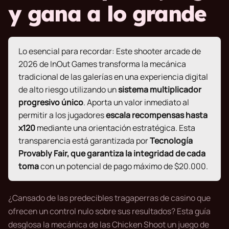
y gana a lo grande
Lo esencial para recordar: Este shooter arcade de
2026 de InOut Games transforma la mecánica
tradicional de las galerías en una experiencia digital
de alto riesgo utilizando un
sistema multiplicador
progresivo único
. Aporta un valor inmediato al
permitir a los jugadores
escala recompensas hasta
x120
mediante una orientación estratégica. Esta
transparencia está garantizada por
Tecnología
Provably Fair, que garantiza la integridad de cada
toma
con un potencial de pago máximo de $20.000.
¿Cansado de las predecibles tragaperras de casino que
ofrecen un control nulo sobre sus resultados? Esta guía
desglosa la mecánica de las
Chicken Shoot
un juego de