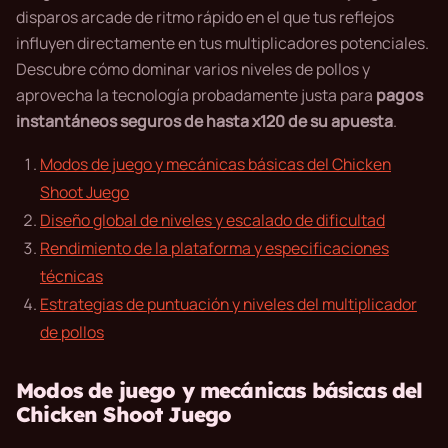
disparos arcade de ritmo rápido en el que tus reflejos
influyen directamente en tus multiplicadores potenciales.
Descubre cómo dominar varios niveles de pollos y
aprovecha la tecnología probadamente justa para
pagos
instantáneos seguros de hasta x120 de su apuesta
.
Modos de juego y mecánicas básicas del
Chicken
Shoot
Juego
Diseño global de niveles y escalado de dificultad
Rendimiento de la plataforma y especificaciones
técnicas
Estrategias de puntuación y niveles del multiplicador
de pollos
Modos de juego y mecánicas básicas del
Chicken Shoot
Juego