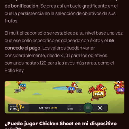
de bonificación
. Se crea así un bucle gratificante en el
que la persistencia en la selección de objetivos da sus
frutos.
El multiplicador sólo se restablece a su nivel base una vez
que ese pollo específico es golpeado con éxito y el
se
concede el pago
. Los valores pueden variar
considerablemente, desde x1,01 para los objetivos
comunes hasta x120 para las aves más raras, como el
Pollo Rey.
¿Puedo jugar
Chicken Shoot
en mi dispositivo