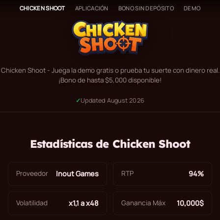
Chicken Shoot - Tabla de 
Ir
🎰
CHICKEN SHOOT
APLICACIÓN
BONO SIN DEPÓSITO
DEMO
al
I
contenido
n
Demostración Chicken Shoot
i
Chicken Shoot Vídeo
c
Chicken Shoot Estadísticas y RTP
i
Chicken Shoot
- Juega la demo gratis o prueba tu suerte con dinero real.
Chicken Shoot Guía y consejos
o
¡Bono de hasta $5,000 disponible!
Chicken Shoot FAQ
🎮
Chicken Shoot Bono y Código Promocional
✓
Updated August 2026
C
h
i
JUGAR - DINERO REAL
c
Estadísticas de
Chicken Shoot
k
PRUEBA GRATIS
e
Proveedor
Inout Games
RTP
94%
n
1,379
registrados hoy
✓
Plataforma certificada
🔒
Pago Seguro
S
h
Volatilidad
x1,1 a x48
Ganancia Máx
10,000$
o