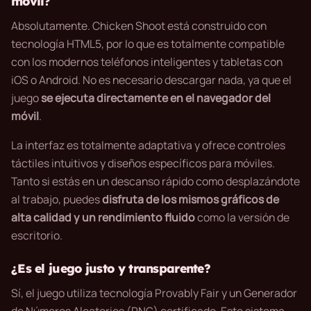
móvil?
Absolutamente.
Chicken Shoot
está construido con
tecnología HTML5, por lo que es totalmente compatible
con los modernos teléfonos inteligentes y tabletas con
iOS o Android. No es necesario descargar nada, ya que el
juego
se ejecuta directamente en el navegador del
móvil
.
La interfaz es totalmente adaptativa y ofrece controles
táctiles intuitivos y diseños específicos para móviles.
Tanto si estás en un descanso rápido como desplazándote
al trabajo, puedes
disfruta de los mismos gráficos de
alta calidad y un rendimiento fluido
como la versión de
escritorio.
¿Es el juego justo y transparente?
Sí, el juego utiliza tecnología Provably Fair y un Generador
de Números Aleatorios (RNG) certificado. Este sistema