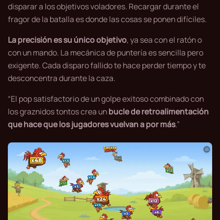
disparar a los objetivos voladores. Recargar durante el
fragor de la batalla es donde las cosas se ponen difíciles.
La precisión es su único objetivo
, ya sea con el ratón o
con un mando. La mecánica de puntería es sencilla pero
exigente. Cada disparo fallido te hace perder tiempo y te
desconcentra durante la caza.
“El pop satisfactorio de un golpe exitoso combinado con
los graznidos tontos crea un
bucle de retroalimentación
que hace que los jugadores vuelvan a por más
.”