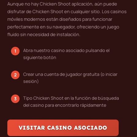
Aunque no hay
A
Chicken Shoot
aplicación, aún puede
disfrutar de
p
Chicken Shoot
en cualquier sitio. Los casinos
móviles modernos están diseñados para funcionar
p
perfectamente en su navegador, ofreciendo un juego
-
fluido sin necesidad de instalación.
D
e
s
Abra nuestro casino asociado pulsando el
c
siguiente botón
a
r
Crear una cuenta de jugador gratuita (o iniciar
g
sesión)
a
r
Tipo
Chicken Shoot
en la función de búsqueda
p
del casino para encontrarlo rápidamente
a
r
a
VISITAR CASINO ASOCIADO
A